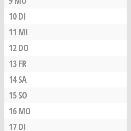
9
MO
10
DI
11
MI
12
DO
13
FR
14
SA
15
SO
16
MO
17
DI