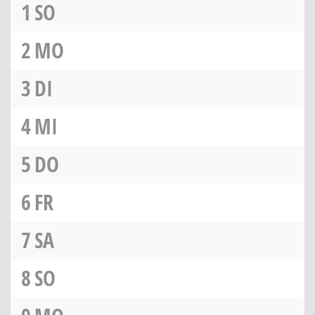
1
SO
2
MO
3
DI
4
MI
5
DO
6
FR
7
SA
8
SO