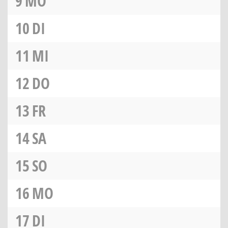
9
MO
10
DI
11
MI
12
DO
13
FR
14
SA
15
SO
16
MO
17
DI