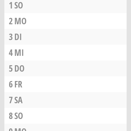
1
SO
2
MO
3
DI
4
MI
5
DO
6
FR
7
SA
8
SO