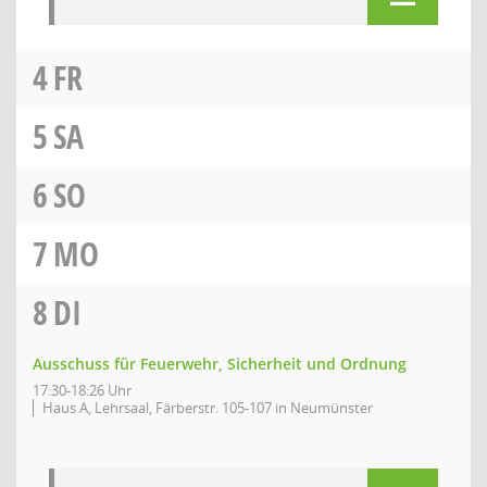
4
FR
5
SA
6
SO
7
MO
8
DI
Ausschuss für Feuerwehr, Sicherheit und Ordnung
17:30-18:26 Uhr
Haus A, Lehrsaal, Färberstr. 105-107 in Neumünster