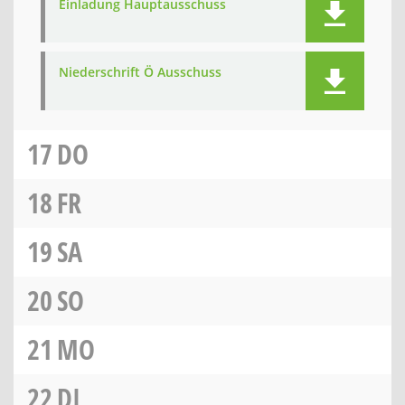
Einladung Hauptausschuss
Niederschrift Ö Ausschuss
17
DO
18
FR
19
SA
20
SO
21
MO
22
DI