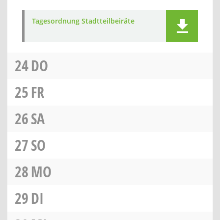
Tagesordnung Stadtteilbeiräte
24
DO
25
FR
26
SA
27
SO
28
MO
29
DI