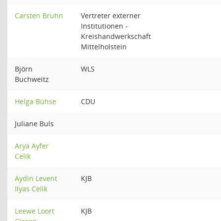
Carsten Bruhn
Vertreter externer
Institutionen -
Kreishandwerkschaft
Mittelholstein
Björn
WLS
Buchweitz
Helga Bühse
CDU
Juliane Buls
Arya Ayfer
Celik
Aydin Levent
KJB
Ilyas Celik
Leewe Loort
KJB