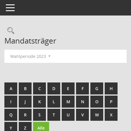
Toggle navigation
Rechercheauswahl
Mandatsträger
Wahlperiode 2023
A
B
C
D
E
F
G
H
I
J
K
L
M
N
O
P
Q
R
S
T
U
V
W
X
Y
Z
Alle