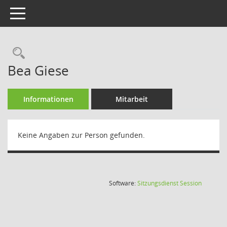
Toggle navigation
Rechercheauswahl
Bea Giese
Informationen
Mitarbeit
Keine Angaben zur Person gefunden.
(Wird in
Software:
Sitzungsdienst
Session