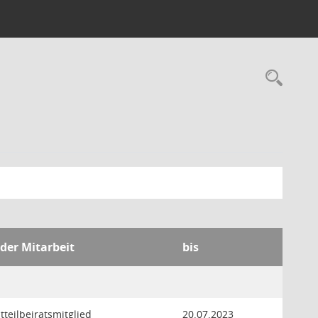
Rec
 der Mitarbeit
bis
tteilbeiratsmitglied
20.07.2023