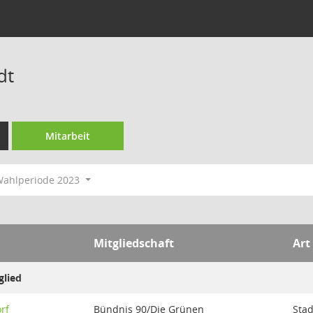
dt
Mitarbeit
ahlperiode 2023
Mitgliedschaft
Art
glied
orf
Bündnis 90/Die Grünen
Stad