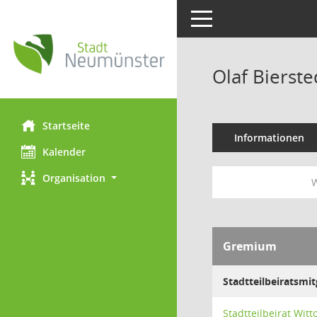
Toggle navigation
Olaf Bierste
Startseite
Informationen
Kalender
Organisation
W
Gremium
Stadtteilbeiratsmit
Stadtteilbeirat Witt