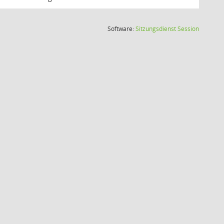
(Wird in
Software:
Sitzungsdienst
Session