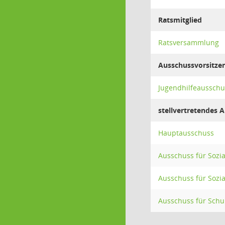
Ratsmitglied
Ratsversammlung
Ausschussvorsitze
Jugendhilfeausschu
stellvertretendes 
Hauptausschuss
Ausschuss für Sozi
Ausschuss für Sozi
Ausschuss für Schu