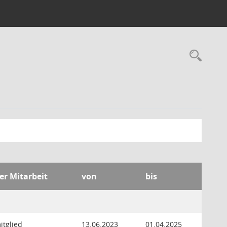
Rec
er Mitarbeit
von
bis
itglied
13.06.2023
01.04.2025