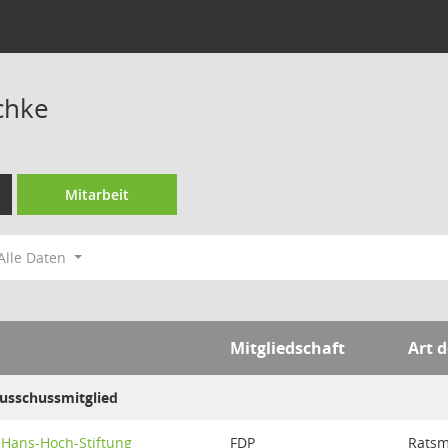
chke
Mitarbeit
Alle Daten
Mitgliedschaft
Art d
Ausschussmitglied
. Hans-Hoch-Stiftung
FDP
Ratsm