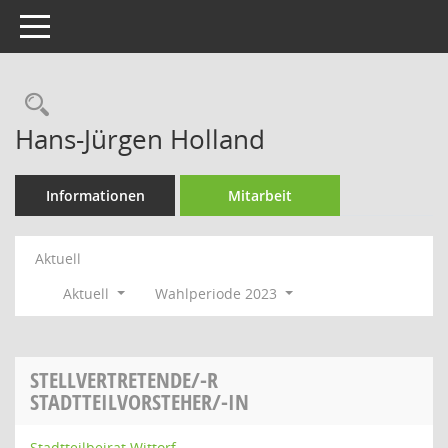
Toggle navigation
Rechercheauswahl
Hans-Jürgen Holland
Informationen
Mitarbeit
Aktuell
Aktuell
Wahlperiode 2023
STELLVERTRETENDE/-R
STADTTEILVORSTEHER/-IN
Stadtteilbeirat Wittorf