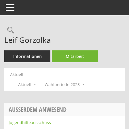
Toggle navigation
Rechercheauswahl
Leif Gorzolka
Informationen
Mitarbeit
Aktuell
Aktuell
Wahlperiode 2023
AUSSERDEM ANWESEND
Jugendhilfeausschuss