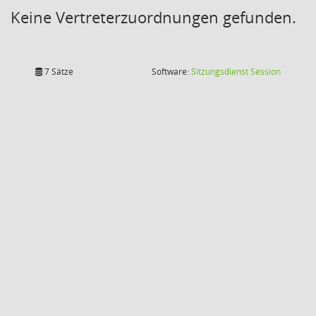
Keine Vertreterzuordnungen gefunden.
(Wird in
7 Sätze
Software:
Sitzungsdienst
Session