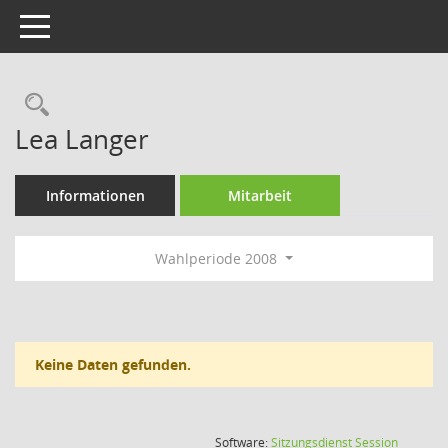
Toggle navigation
Rechercheauswahl
Lea Langer
Informationen
Mitarbeit
Wahlperiode 2008
Keine Daten gefunden.
(Wird in
Software:
Sitzungsdienst
Session