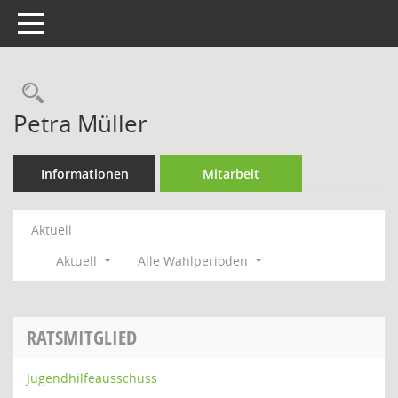
Toggle navigation
Rechercheauswahl
Petra Müller
Informationen
Mitarbeit
Aktuell
Aktuell
Alle Wahlperioden
RATSMITGLIED
Jugendhilfeausschuss