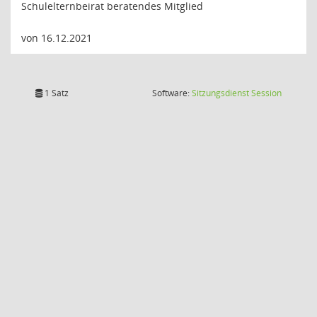
Schulelternbeirat beratendes Mitglied
von 16.12.2021
(Wird in
1 Satz
Software:
Sitzungsdienst
Session