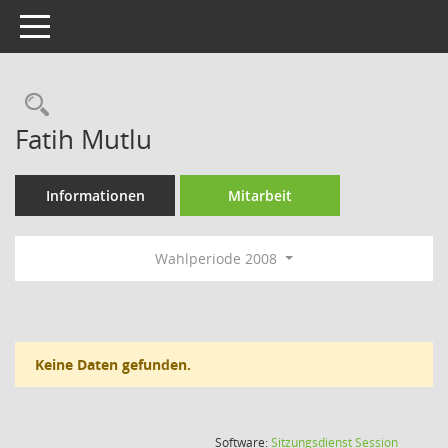
Toggle navigation
Rechercheauswahl
Fatih Mutlu
Informationen
Mitarbeit
Wahlperiode 2008
Keine Daten gefunden.
(Wird in
Software:
Sitzungsdienst
Session