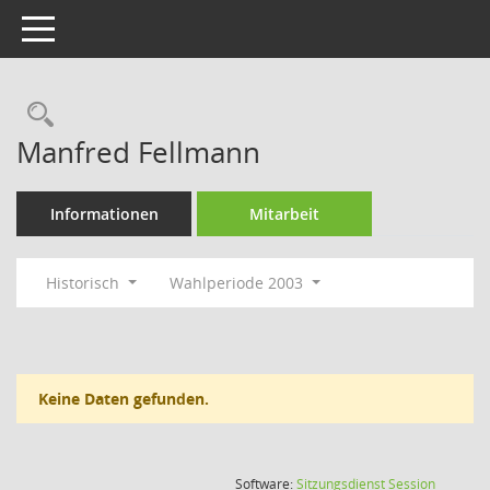
Toggle navigation
Rechercheauswahl
Manfred Fellmann
Informationen
Mitarbeit
Historisch
Wahlperiode 2003
Keine Daten gefunden.
(Wird in
Software:
Sitzungsdienst
Session