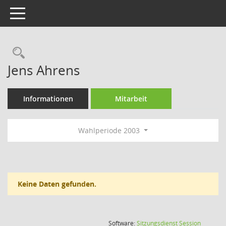
Toggle navigation
Rechercheauswahl
Jens Ahrens
Informationen
Mitarbeit
Wahlperiode 2003
Keine Daten gefunden.
(Wird in
Software:
Sitzungsdienst
Session