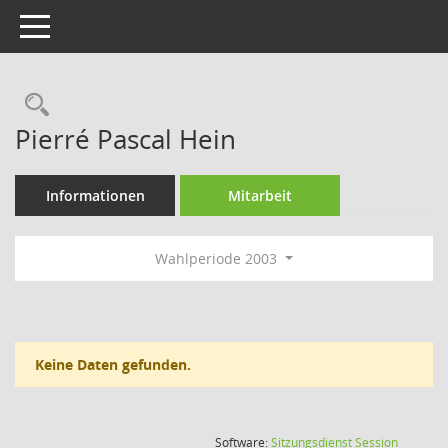
Toggle navigation
Rechercheauswahl
Pierré Pascal Hein
Informationen
Mitarbeit
Wahlperiode 2003
Keine Daten gefunden.
(Wird in
Software:
Sitzungsdienst
Session