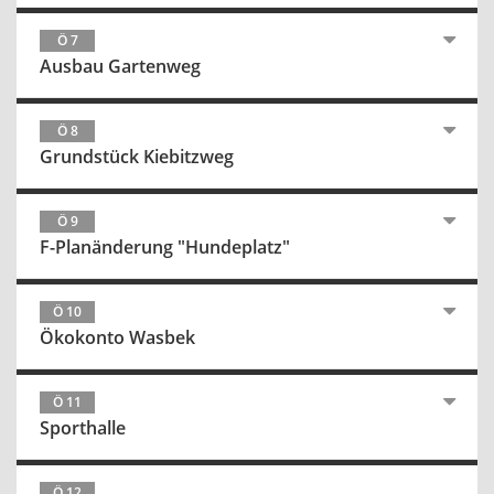
Ö 7
Ausbau Gartenweg
Ö 8
Grundstück Kiebitzweg
Ö 9
F-Planänderung "Hundeplatz"
Ö 10
Ökokonto Wasbek
Ö 11
Sporthalle
Ö 12