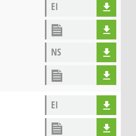
EI
NS
EI