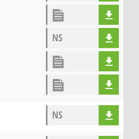
NS
NS