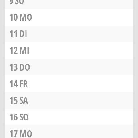
9
SO
10
MO
11
DI
12
MI
13
DO
14
FR
15
SA
16
SO
17
MO