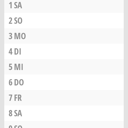
1
SA
2
SO
3
MO
4
DI
5
MI
6
DO
7
FR
8
SA