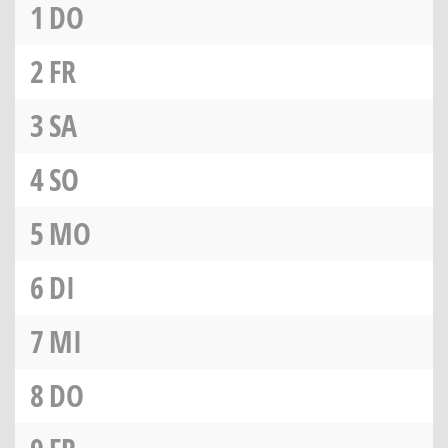
1
DO
2
FR
3
SA
4
SO
5
MO
6
DI
7
MI
8
DO