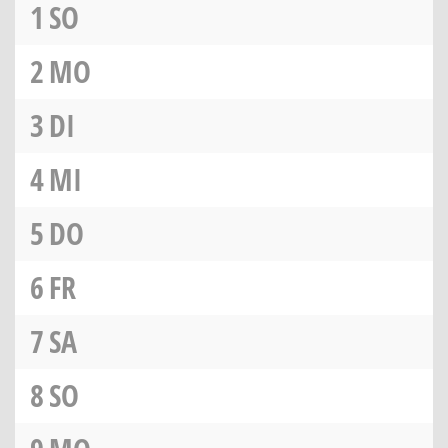
1
SO
2
MO
3
DI
4
MI
5
DO
6
FR
7
SA
8
SO