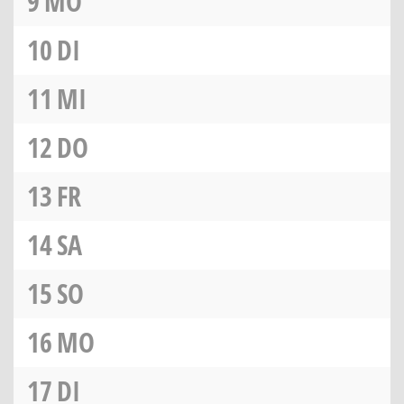
9
MO
10
DI
11
MI
12
DO
13
FR
14
SA
15
SO
16
MO
17
DI