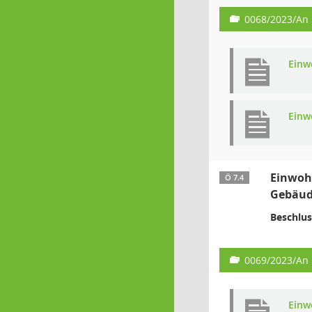
0068/2023/An
Einw
Einw
Einwohn
Ö 7.4
Gebäu
Beschlus
0069/2023/An
Einw