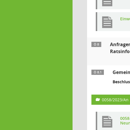
Einw
Anfragen
Ö 8
Ratsinf
Gemein
Ö 8.1
Beschlus
0058/2023/An
0058
Neum