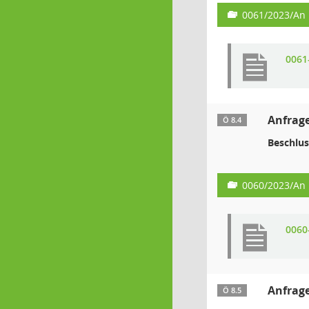
0061/2023/An
0061
Anfrage
Ö 8.4
Beschlus
0060/2023/An
0060
Anfrage
Ö 8.5