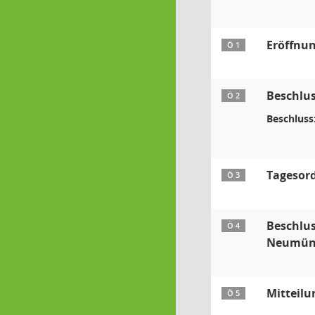
Eröffnun
Ö 1
Beschlus
Ö 2
Beschluss
Tagesord
Ö 3
Beschlus
Ö 4
Neumüns
Mitteilu
Ö 5