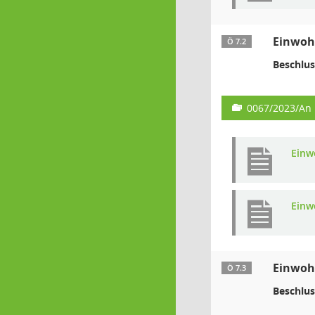
Einwohn
Ö 7.2
Beschlus
0067/2023/An
Einw
Einw
Einwohn
Ö 7.3
Beschlus