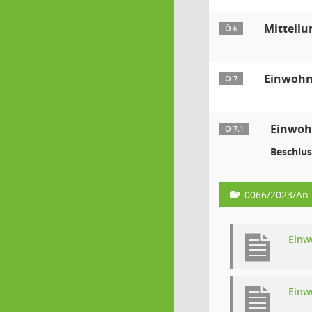
Mitteilu
Ö 6
Einwohn
Ö 7
Einwohn
Ö 7.1
Beschlus
0066/2023/An
Einw
Einw