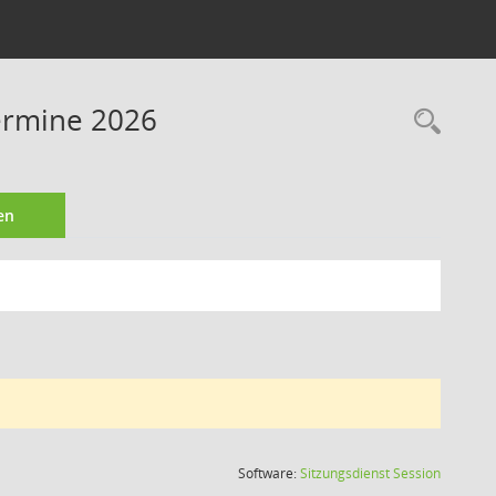
Termine 2026
Rec
en
(Wird in
Software:
Sitzungsdienst
Session