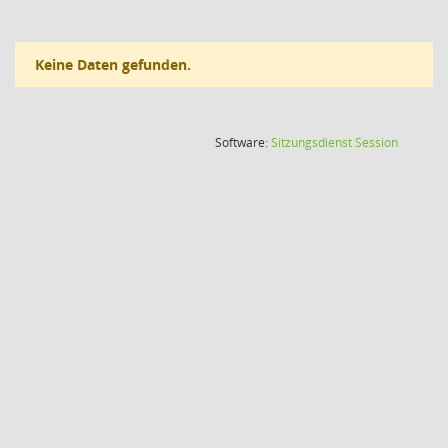
Keine Daten gefunden.
(Wird in
Software:
Sitzungsdienst
Session