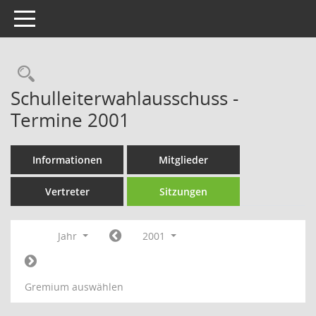
Toggle navigation
Rechercheauswahl
Schulleiterwahlausschuss -
Termine 2001
Informationen
Mitglieder
Vertreter
Sitzungen
Jahr
2001
Gremium auswählen