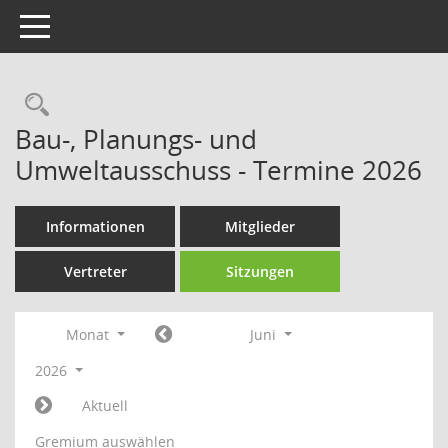
Toggle navigation
Rechercheauswahl
Bau-, Planungs- und
Umweltausschuss - Termine 2026
Informationen
Mitglieder
Vertreter
Sitzungen
Monat
Juni
2026
Aktuell
Gremium auswählen