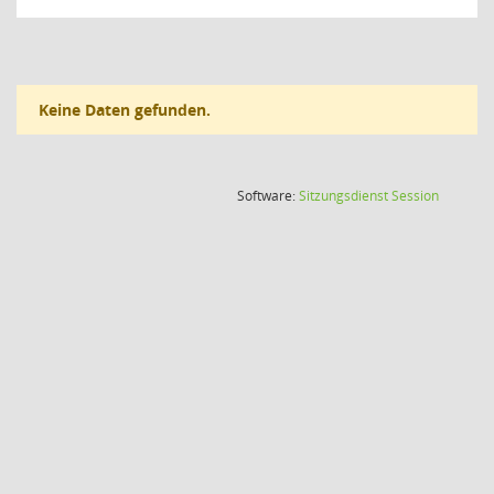
Keine Daten gefunden.
(Wird in
Software:
Sitzungsdienst
Session