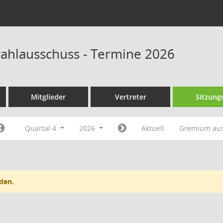
wahlausschuss - Termine 2026
Mitglieder
Vertreter
Sitzung
Quartal 4
2026
Aktuell
Gremium au
den.