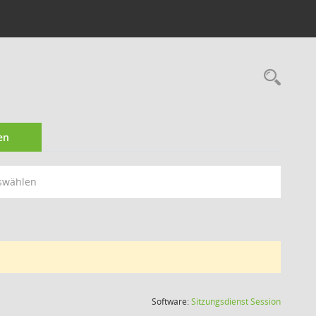
Rec
en
swählen
(Wird in
Software:
Sitzungsdienst
Session