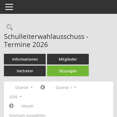
Toggle navigation
Rechercheauswahl
Schulleiterwahlausschuss -
Termine 2026
Informationen
Mitglieder
Vertreter
Sitzungen
Quartal
Quartal 1
2026
Aktuell
Gremium auswählen