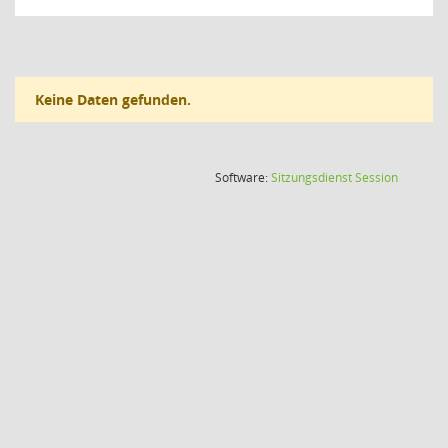
Keine Daten gefunden.
(Wird in
Software:
Sitzungsdienst
Session