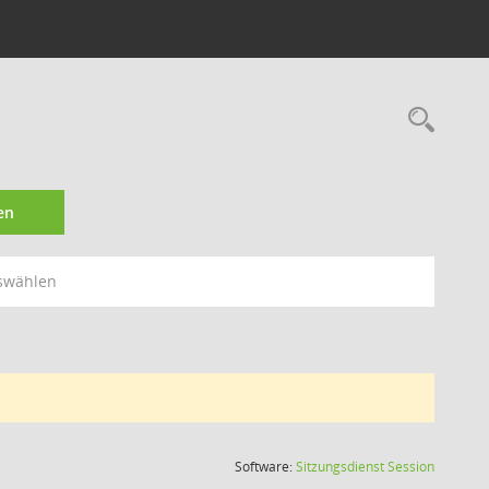
Rec
en
swählen
(Wird in
Software:
Sitzungsdienst
Session