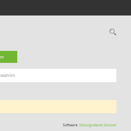
Rec
en
swählen
(Wird in
Software:
Sitzungsdienst
Session