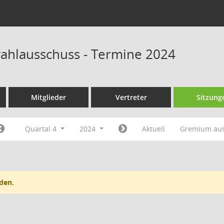
wahlausschuss - Termine 2024
Mitglieder
Vertreter
Sitzung
Quartal 4
2024
Aktuell
Gremium au
den.