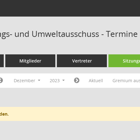
ngs- und Umweltausschuss - Termine
Mitglieder
Vertreter
Sitzung
Dezember
2023
Aktuell
Gremium au
den.