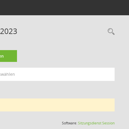
 2023
Rec
en
swählen
(Wird in
Software:
Sitzungsdienst
Session