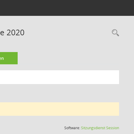
ne 2020
Rec
en
(Wird in
Software:
Sitzungsdienst
Session