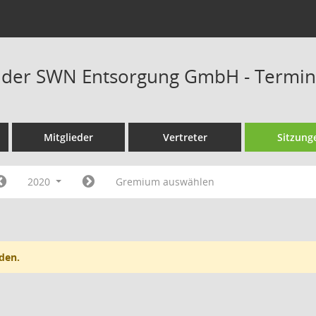
t der SWN Entsorgung GmbH - Termi
Mitglieder
Vertreter
Sitzung
2020
Gremium auswählen
den.