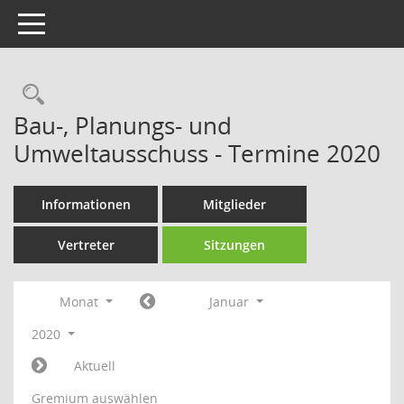
Toggle navigation
Rechercheauswahl
Bau-, Planungs- und
Umweltausschuss - Termine 2020
Informationen
Mitglieder
Vertreter
Sitzungen
Monat
Januar
2020
Aktuell
Gremium auswählen