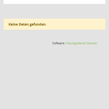
Keine Daten gefunden.
(Wird in
Software:
Sitzungsdienst
Session