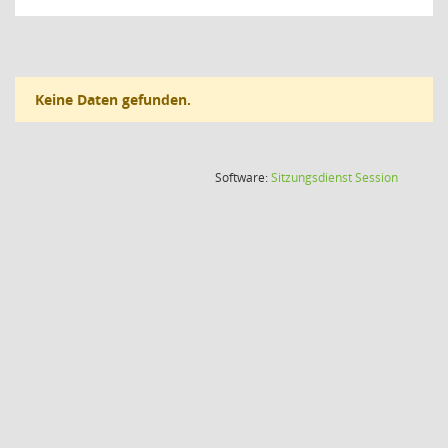
Keine Daten gefunden.
(Wird in
Software:
Sitzungsdienst
Session