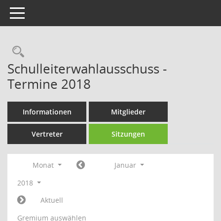
Toggle navigation
Rechercheauswahl
Schulleiterwahlausschuss -
Termine 2018
Informationen
Mitglieder
Vertreter
Sitzungen
Monat
Januar
2018
Aktuell
Gremium auswählen