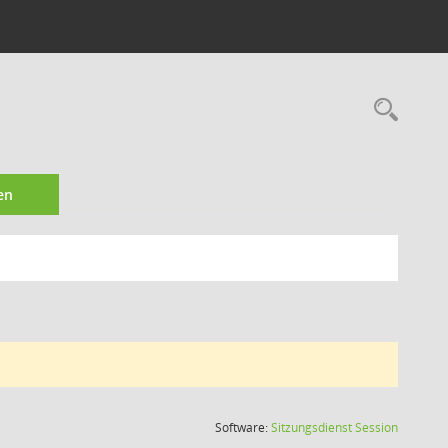
Rec
en
(Wird in
Software:
Sitzungsdienst
Session