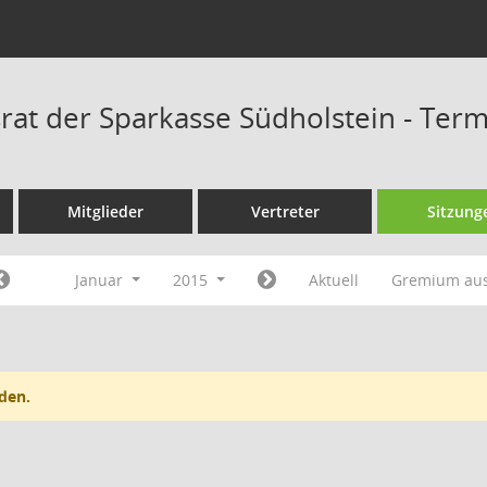
rat der Sparkasse Südholstein - Ter
Mitglieder
Vertreter
Sitzung
Januar
2015
Aktuell
Gremium au
den.