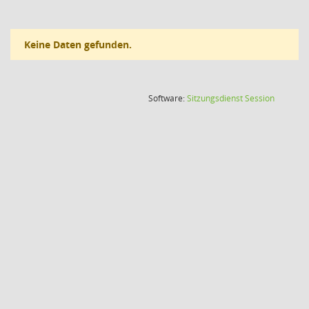
Keine Daten gefunden.
(Wird in
Software:
Sitzungsdienst
Session