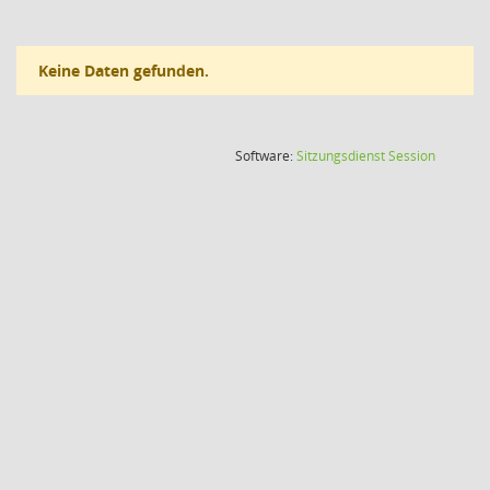
Keine Daten gefunden.
(Wird in
Software:
Sitzungsdienst
Session