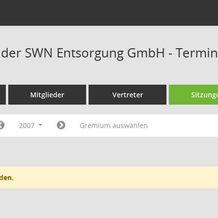
t der SWN Entsorgung GmbH - Termi
Mitglieder
Vertreter
Sitzung
2007
Gremium auswählen
den.