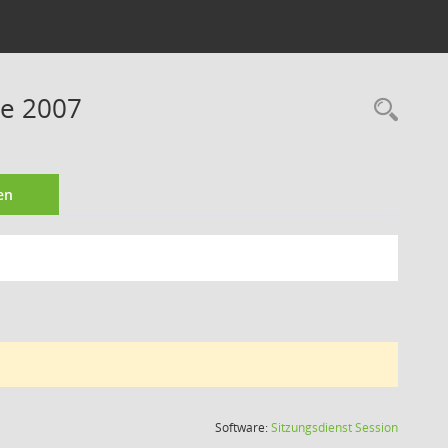
ne 2007
Rec
en
(Wird in
Software:
Sitzungsdienst
Session