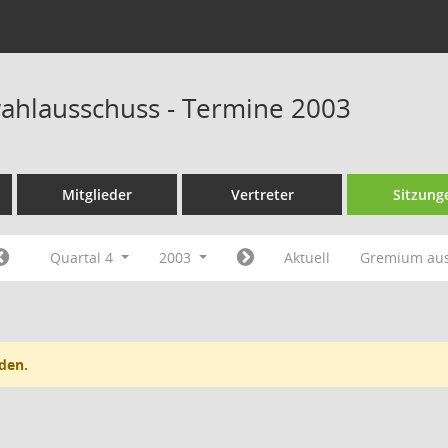
wahlausschuss - Termine 2003
Mitglieder
Vertreter
Sitzung
Quartal 4
2003
Aktuell
Gremium au
den.