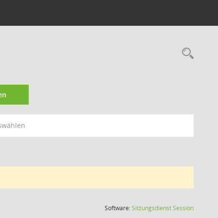
Rec
en
swählen
(Wird in
Software:
Sitzungsdienst
Session