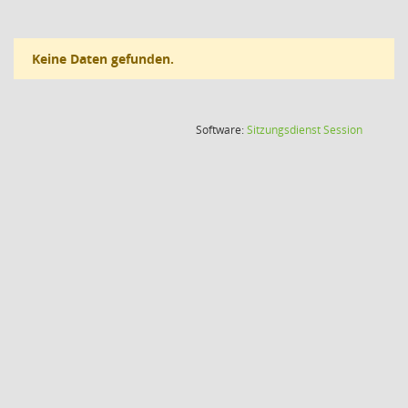
Keine Daten gefunden.
(Wird in
Software:
Sitzungsdienst
Session