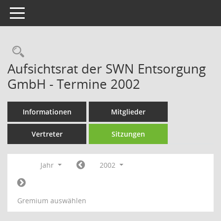
Toggle navigation
Rechercheauswahl
Aufsichtsrat der SWN Entsorgung
GmbH - Termine 2002
Informationen
Mitglieder
Vertreter
Sitzungen
Jahr
2002
Gremium auswählen