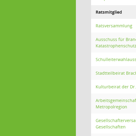
Ratsmitglied
Ratsversammlung
Ausschuss für Bran
Katastrophenschut
Schulleiterwahlaus
Stadtteilbeirat Br
Kulturbeirat der Dr
Arbeitsgemeinscha
Metropolregion
Gesellschaftervers
Gesellschaften