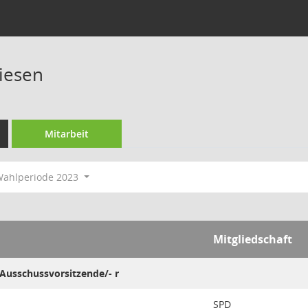
iesen
Mitarbeit
ahlperiode 2023
Mitgliedschaft
 Ausschussvorsitzende/- r
SPD