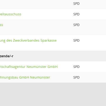
SPD
eltausschuss
SPD
ss
SPD
ng des Zweckverbandes Sparkasse
SPD
zende/-r
irtschaftsagentur Neumünster GmbH
SPD
 Wohnungsbau GmbH Neumünster
SPD