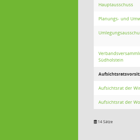
Hauptausschuss
Planungs- und Umw
Umlegungsausschu
Verbandsversammlu
Südholstein
Aufsichtsratsvorsit
Aufsichtsrat der W
Aufsichtsrat der
14 Sätze