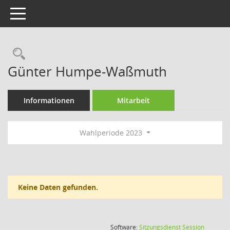
Toggle navigation
Rechercheauswahl
Günter Humpe-Waßmuth
Informationen
Mitarbeit
Wahlperiode 2023
Keine Daten gefunden.
(Wird in
Software:
Sitzungsdienst
Session