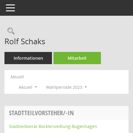
Toggle navigation
Rechercheauswahl
Rolf Schaks
Informationen
Mitarbeit
Aktuell
Aktuell
Wahlperiode 2023
STADTTEILVORSTEHER/-IN
Stadtteilbeirat Böcklersiedlung-Bugenhagen