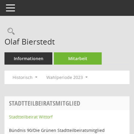
Toggle navigation
Rechercheauswahl
Olaf Bierstedt
Informationen
Mitarbeit
Historisch
Wahlperiode 2023
STADTTEILBEIRATSMITGLIED
Stadtteilbeirat Wittorf
Bündnis 90/Die Grünen Stadtteilbeiratsmitglied