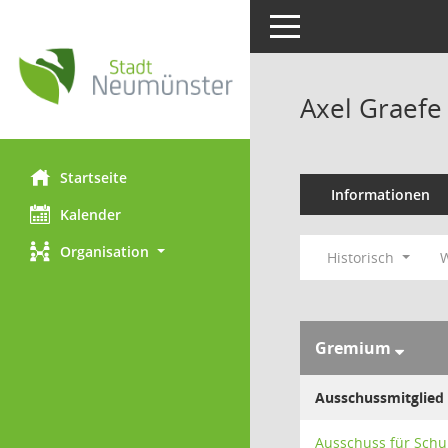
Toggle navigation
Axel Graefe
Startseite
Informationen
Kalender
Organisation
Historisch
W
Gremium
Ausschussmitglied
Ausschuss für Schu