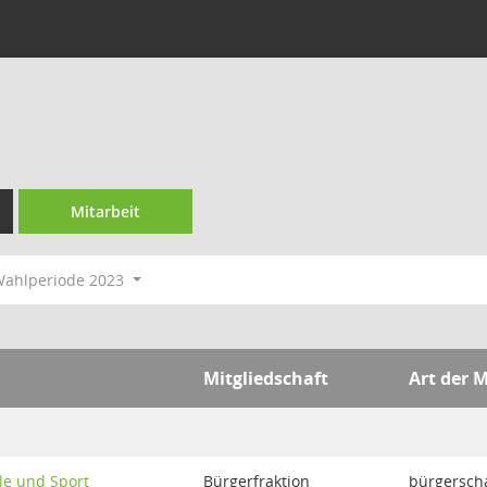
Mitarbeit
ahlperiode 2023
Mitgliedschaft
Art der M
le und Sport
Bürgerfraktion
bürgerscha