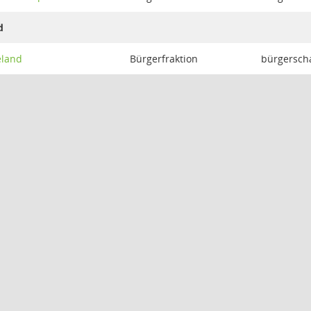
d
eland
Bürgerfraktion
bürgerscha