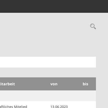
Rec
itarbeit
von
bis
ftliches Mitglied
13.06.2023