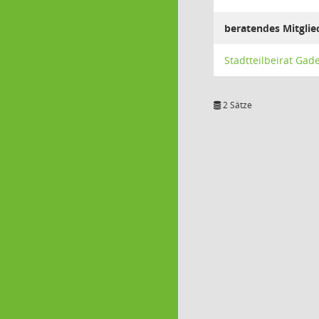
beratendes Mitglie
Stadtteilbeirat Gad
2 Sätze