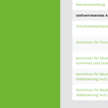
Ratsversammlung
stellvertretendes 
Schulleiterwahlaus
Ausschuss für Schu
Ausschuss für Feue
Sicherheit und Or
Ausschuss für Baue
Stadtplanung und 
Ausschuss für Baue
Stadtplanung und 