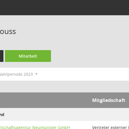
Bouss
Mitarbeit
ahlperiode 2023
Mitgliedschaft
nd
irtschaftsagentur Neumünster GmbH
Vertreter externer 