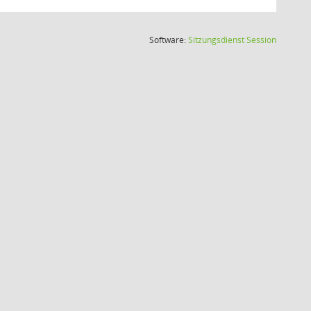
(Wird in
Software:
Sitzungsdienst
Session