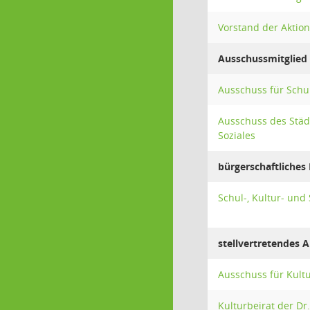
Vorstand der Aktio
Ausschussmitglied
Ausschuss für Schu
Ausschuss des Städ
Soziales
bürgerschaftliches 
Schul-, Kultur- und
stellvertretendes 
Ausschuss für Kult
Kulturbeirat der Dr