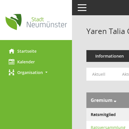
Toggle navigation
Yaren Talia
Startseite
Informationen
Kalender
Organisation
Aktuell
Akt
Gremium
Ratsmitglied
Ratsversammlung