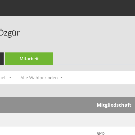
 Özgür
Mitarbeit
uell
Alle Wahlperioden
Mitgliedschaft
SPD