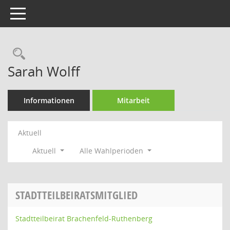
Toggle navigation
Rechercheauswahl
Sarah Wolff
Informationen
Mitarbeit
Aktuell
Aktuell
Alle Wahlperioden
STADTTEILBEIRATSMITGLIED
Stadtteilbeirat Brachenfeld-Ruthenberg